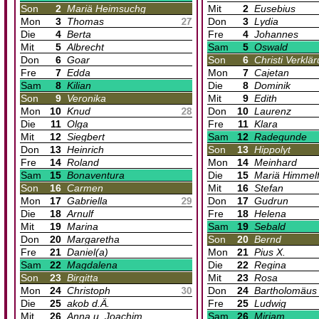
Son
2
Mariä Heimsuchg
Mit
2
Eusebius
Mon
3
Thomas
Don
3
Lydia
Die
4
Berta
Fre
4
Johannes
Mit
5
Albrecht
Sam
5
Oswald
Don
6
Goar
Son
6
Christi Verklä
Fre
7
Edda
Mon
7
Cajetan
Sam
8
Kilian
Die
8
Dominik
Son
9
Veronika
Mit
9
Edith
Mon
10
Knud
Don
10
Laurenz
Die
11
Olga
Fre
11
Klara
Mit
12
Siegbert
Sam
12
Radegunde
Don
13
Heinrich
Son
13
Hippolyt
Fre
14
Roland
Mon
14
Meinhard
Sam
15
Bonaventura
Die
15
Mariä Himmelf
Son
16
Carmen
Mit
16
Stefan
Mon
17
Gabriella
Don
17
Gudrun
Die
18
Arnulf
Fre
18
Helena
Mit
19
Marina
Sam
19
Sebald
Don
20
Margaretha
Son
20
Bernd
Fre
21
Daniel(a)
Mon
21
Pius X.
Sam
22
Magdalena
Die
22
Regina
Son
23
Birgitta
Mit
23
Rosa
Mon
24
Christoph
Don
24
Bartholomäus
Die
25
akob d.Ä.
Fre
25
Ludwig
Mit
26
Anna u. Joachim
Sam
26
Miriam