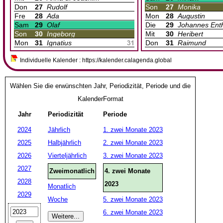
Don
27
Rudolf
Son
27
Monika
Fre
28
Ada
Mon
28
Augustin
Sam
29
Olaf
Die
29
Johannes Ent
Son
30
Ingeborg
Mit
30
Heribert
Mon
31
Ignatius
Don
31
Raimund
Individuelle Kalender : https://kalender.calagenda.global
Wählen Sie die erwünschten Jahr, Periodizität, Periode und die
KalenderFormat
Jahr
Periodizität
Periode
2024
Jährlich
1. zwei Monate 2023
2025
Halbjährlich
2. zwei Monate 2023
2026
Vierteljährlich
3. zwei Monate 2023
2027
Zweimonatlich
4. zwei Monate
2028
2023
Monatlich
2029
Woche
5. zwei Monate 2023
6. zwei Monate 2023