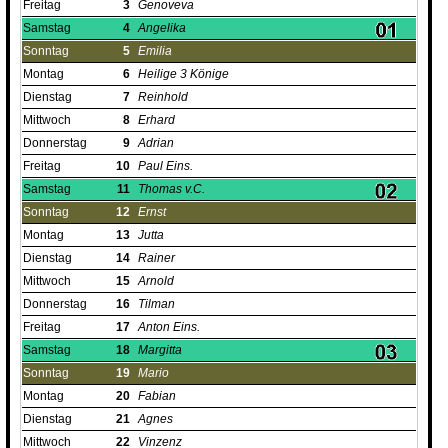
Freitag
3
Genoveva
Samstag
4
Angelika
Sonntag
5
Emilia
Montag
6
Heilige 3 Könige
Dienstag
7
Reinhold
Mittwoch
8
Erhard
Donnerstag
9
Adrian
Freitag
10
Paul Eins.
Samstag
11
Thomas v.C.
Sonntag
12
Ernst
Montag
13
Jutta
Dienstag
14
Rainer
Mittwoch
15
Arnold
Donnerstag
16
Tilman
Freitag
17
Anton Eins.
Samstag
18
Margitta
Sonntag
19
Mario
Montag
20
Fabian
Dienstag
21
Agnes
Mittwoch
22
Vinzenz