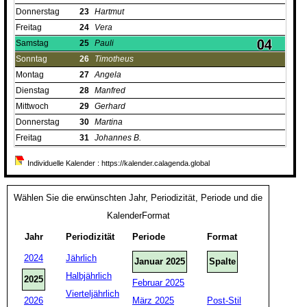
Donnerstag
23
Hartmut
Freitag
24
Vera
Samstag
25
Pauli
Sonntag
26
Timotheus
Montag
27
Angela
Dienstag
28
Manfred
Mittwoch
29
Gerhard
Donnerstag
30
Martina
Freitag
31
Johannes B.
Individuelle Kalender : https://kalender.calagenda.global
Wählen Sie die erwünschten Jahr, Periodizität, Periode und die
KalenderFormat
Jahr
Periodizität
Periode
Format
2024
Jährlich
Januar 2025
Spalte
Halbjährlich
2025
Februar 2025
Vierteljährlich
2026
März 2025
Post-Stil