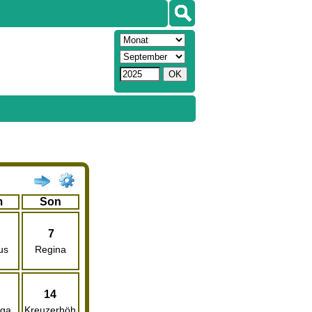
m
Son
7
us
Regina
14
rga
Kreuzerhöhung