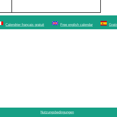
Calendrier français gratuit
Free english calendar
Grati
Nutzungsbedingungen