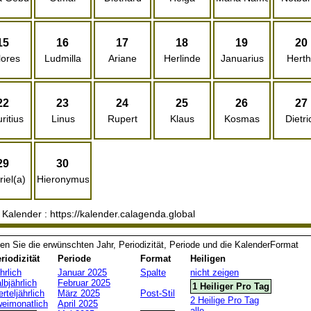
15
16
17
18
19
20
lores
Ludmilla
Ariane
Herlinde
Januarius
Hert
22
23
24
25
26
27
ritius
Linus
Rupert
Klaus
Kosmas
Dietri
29
30
iel(a)
Hieronymus
 Kalender : https://kalender.calagenda.global
en Sie die erwünschten Jahr, Periodizität, Periode und die KalenderFormat
riodizität
Periode
Format
Heiligen
hrlich
Januar 2025
Spalte
nicht zeigen
lbjährlich
Februar 2025
1 Heiliger Pro Tag
erteljährlich
März 2025
Post-Stil
2 Heilige Pro Tag
eimonatlich
April 2025
alle