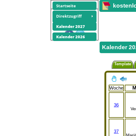
kostenl
Startseite
Kalender
Direktzugriff
Fotos
Kalender 2027
Empfehlen Sie diese Seite
Kalender 2026
Kalender 2
Template
Woche
M
36
Ve
37
Mari