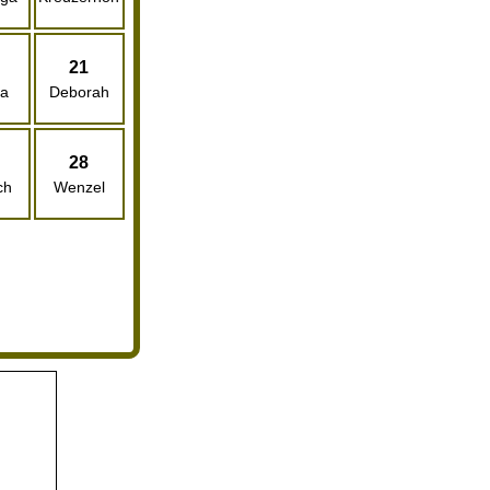
21
ha
Deborah
28
ch
Wenzel