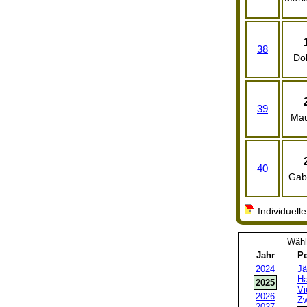
38
Do
39
Mau
40
Gabr
Individuelle
Wähl
Jahr
Pe
2024
Jä
Ha
2025
Vi
2026
Zw
2027