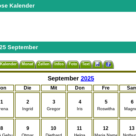
ose Kalender
025 September
Kalender
Monat
Zellen
Infos
Foto
Text
September
2025
on
Die
Mit
Don
Fre
Sa
1
2
3
4
5
6
rena
Ingrid
Gregor
Iris
Roswitha
Magn
8
9
10
11
12
13
ä Geburt
Otmar
Diethard
Helga
Maria Namen
Notbu