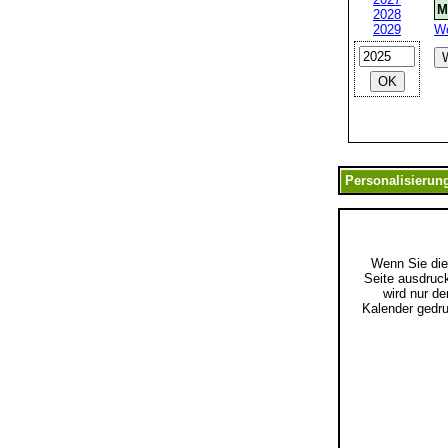
M
2028
2029
W
Wenn Sie di
Seite ausdruc
wird nur de
Kalender gedru