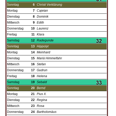
Sonntag
6
Christi Verklärung
Montag
7
Cajetan
Dienstag
8
Dominik
Mittwoch
9
Edith
Donnerstag
10
Laurenz
Freitag
11
Klara
Samstag
12
Radegunde
Sonntag
13
Hippolyt
Montag
14
Meinhard
Dienstag
15
Mariä Himmelfahrt
Mittwoch
16
Stefan
Donnerstag
17
Gudrun
Freitag
18
Helena
Samstag
19
Sebald
Sonntag
20
Bernd
Montag
21
Pius X.
Dienstag
22
Regina
Mittwoch
23
Rosa
Donnerstag
24
Bartholomäus