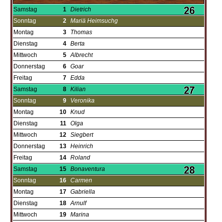
Samstag
1
Dietrich
Sonntag
2
Mariä Heimsuchg
Montag
3
Thomas
Dienstag
4
Berta
Mittwoch
5
Albrecht
Donnerstag
6
Goar
Freitag
7
Edda
Samstag
8
Kilian
Sonntag
9
Veronika
Montag
10
Knud
Dienstag
11
Olga
Mittwoch
12
Siegbert
Donnerstag
13
Heinrich
Freitag
14
Roland
Samstag
15
Bonaventura
Sonntag
16
Carmen
Montag
17
Gabriella
Dienstag
18
Arnulf
Mittwoch
19
Marina