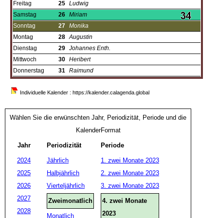
Freitag
25
Ludwig
Samstag
26
Miriam
Sonntag
27
Monika
Montag
28
Augustin
Dienstag
29
Johannes Enth.
Mittwoch
30
Heribert
Donnerstag
31
Raimund
Individuelle Kalender : https://kalender.calagenda.global
Wählen Sie die erwünschten Jahr, Periodizität, Periode und die
KalenderFormat
Jahr
Periodizität
Periode
2024
Jährlich
1. zwei Monate 2023
2025
Halbjährlich
2. zwei Monate 2023
2026
Vierteljährlich
3. zwei Monate 2023
2027
Zweimonatlich
4. zwei Monate
2028
2023
Monatlich