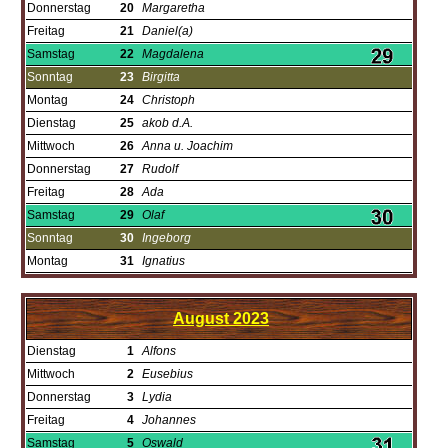
Donnerstag
20
Margaretha
Freitag
21
Daniel(a)
Samstag
22
Magdalena
Sonntag
23
Birgitta
Montag
24
Christoph
Dienstag
25
akob d.Ä.
Mittwoch
26
Anna u. Joachim
Donnerstag
27
Rudolf
Freitag
28
Ada
Samstag
29
Olaf
Sonntag
30
Ingeborg
Montag
31
Ignatius
August
2023
Dienstag
1
Alfons
Mittwoch
2
Eusebius
Donnerstag
3
Lydia
Freitag
4
Johannes
Samstag
5
Oswald