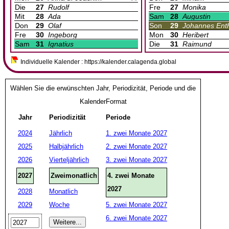
Die
27
Rudolf
Fre
27
Monika
Mit
28
Ada
Sam
28
Augustin
Don
29
Olaf
Son
29
Johannes Ent
Fre
30
Ingeborg
Mon
30
Heribert
Sam
31
Ignatius
Die
31
Raimund
Individuelle Kalender : https://kalender.calagenda.global
Wählen Sie die erwünschten Jahr, Periodizität, Periode und die
KalenderFormat
Jahr
Periodizität
Periode
2024
Jährlich
1. zwei Monate 2027
2025
Halbjährlich
2. zwei Monate 2027
2026
Vierteljährlich
3. zwei Monate 2027
2027
Zweimonatlich
4. zwei Monate
2027
2028
Monatlich
2029
Woche
5. zwei Monate 2027
6. zwei Monate 2027