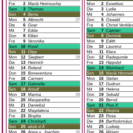
Fre
2
Mariä Heimsuchg
Mon
2
Eusebius
Sam
3
Thomas
Die
3
Lydia
Son
4
Berta
Mit
4
Johannes
Mon
5
Albrecht
Don
5
Oswald
Die
6
Goar
Fre
6
Christi Verklä
Mit
7
Edda
Sam
7
Cajetan
Don
8
Kilian
Son
8
Dominik
Fre
9
Veronika
Mon
9
Edith
Sam
10
Knud
Die
10
Laurenz
Son
11
Olga
Mit
11
Klara
Mon
12
Siegbert
Don
12
Radegunde
Die
13
Heinrich
Fre
13
Hippolyt
Mit
14
Roland
Sam
14
Meinhard
Don
15
Bonaventura
Son
15
Mariä Himmelf
Fre
16
Carmen
Mon
16
Stefan
Sam
17
Gabriella
Die
17
Gudrun
Son
18
Arnulf
Mit
18
Helena
Mon
19
Marina
Don
19
Sebald
Die
20
Margaretha
Fre
20
Bernd
Mit
21
Daniel(a)
Sam
21
Pius X.
Don
22
Magdalena
Son
22
Regina
Fre
23
Birgitta
Mon
23
Rosa
Sam
24
Christoph
Die
24
Bartholomäus
Son
25
akob d.Ä.
Mit
25
Ludwig
Mon
26
Anna u. Joachim
Don
26
Miriam