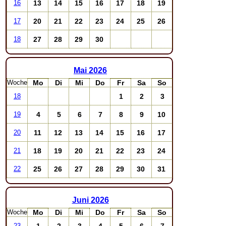
13
14
15
16
17
18
19
16
20
21
22
23
24
25
26
17
27
28
29
30
18
Mai
2026
Woche
Mo
Di
Mi
Do
Fr
Sa
So
1
2
3
18
4
5
6
7
8
9
10
19
11
12
13
14
15
16
17
20
18
19
20
21
22
23
24
21
25
26
27
28
29
30
31
22
Juni
2026
Woche
Mo
Di
Mi
Do
Fr
Sa
So
1
2
3
4
5
6
7
23