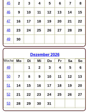
2
3
4
5
6
7
8
45
9
10
11
12
13
14
15
46
16
17
18
19
20
21
22
47
23
24
25
26
27
28
29
48
30
49
Dezember
2026
Woche
Mo
Di
Mi
Do
Fr
Sa
So
1
2
3
4
5
6
49
7
8
9
10
11
12
13
50
14
15
16
17
18
19
20
51
21
22
23
24
25
26
27
52
28
29
30
31
53