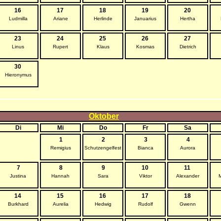
16
17
18
19
20
Ludmilla
Ariane
Herlinde
Januarius
Hertha
23
24
25
26
27
Linus
Rupert
Klaus
Kosmas
Dietrich
30
Hieronymus
Oktober
Di
Mi
Do
Fr
Sa
1
2
3
4
Remigius
Schutzengelfest
Bianca
Aurora
7
8
9
10
11
Justina
Hannah
Sara
Viktor
Alexander
M
14
15
16
17
18
Burkhard
Aurelia
Hedwig
Rudolf
Gwenn