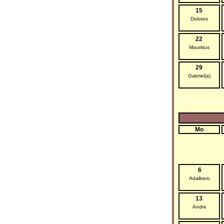
15
Dolores
22
Mauritius
29
Gabriel(a)
Mo
6
Adalbero
13
Andre