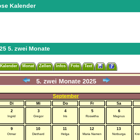
ose Kalender
25 5. zwei Monate
Kalender
Monat
Zellen
Infos
Foto
Text
5. zwei Monate 2025
September
Di
Mi
Do
Fr
Sa
2
3
4
5
6
Ingrid
Gregor
Iris
Roswitha
Magnus
9
10
11
12
13
Otmar
Diethard
Helga
Maria Namen
Notburga
Kre