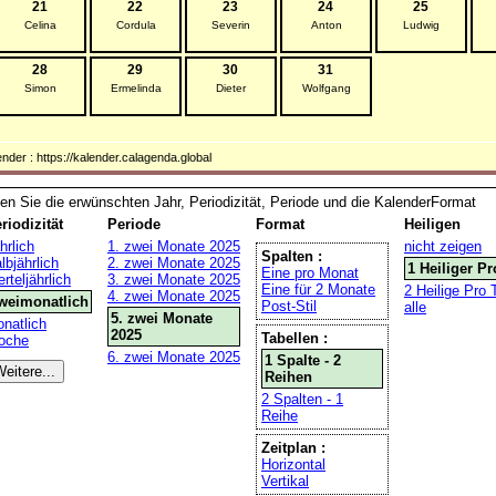
21
22
23
24
25
Celina
Cordula
Severin
Anton
Ludwig
28
29
30
31
Simon
Ermelinda
Dieter
Wolfgang
ender : https://kalender.calagenda.global
en Sie die erwünschten Jahr, Periodizität, Periode und die KalenderFormat
riodizität
Periode
Format
Heiligen
hrlich
1. zwei Monate 2025
nicht zeigen
Spalten :
lbjährlich
2. zwei Monate 2025
1 Heiliger P
Eine pro Monat
erteljährlich
3. zwei Monate 2025
Eine für 2 Monate
2 Heilige Pro 
4. zwei Monate 2025
weimonatlich
Post-Stil
alle
5. zwei Monate
natlich
2025
Tabellen :
oche
6. zwei Monate 2025
1 Spalte - 2
Reihen
2 Spalten - 1
Reihe
Zeitplan :
Horizontal
Vertikal