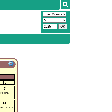
So
7
Regina
14
uzerhöhung