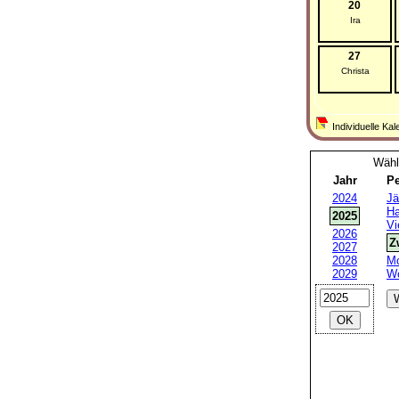
20
Ira
27
Christa
Individuelle Kal
Wähl
Jahr
Pe
2024
Jä
Ha
2025
Vi
2026
Z
2027
2028
Mo
2029
W