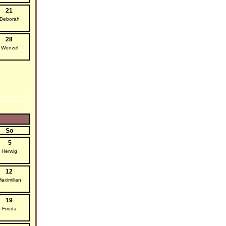
21
Deborah
28
Wenzel
So
5
Herwig
12
aximilian
19
Frieda