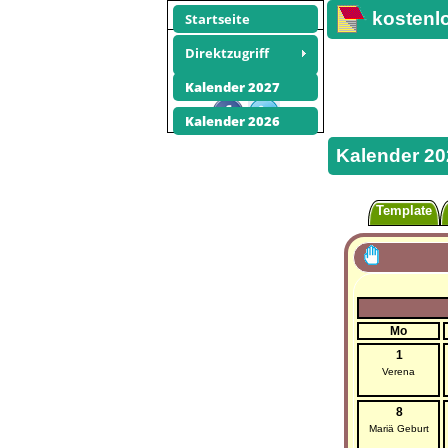
kostenl
Startseite
Kalender
Direktzugriff
Fotos
Kalender 2027
Empfehlen Sie diese Seite
Kalender 2026
Kalender 20
Template
Mo
1
Verena
8
Mariä Geburt