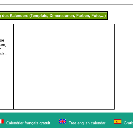
ese
ken,
r
ckt.
Calendrier français gratuit
Free english calendar
Grati