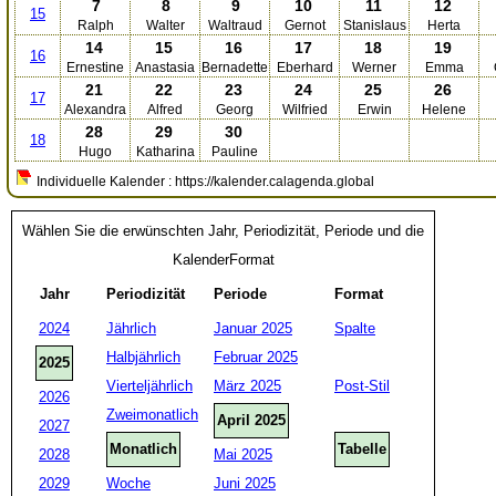
7
8
9
10
11
12
15
Ralph
Walter
Waltraud
Gernot
Stanislaus
Herta
14
15
16
17
18
19
16
Ernestine
Anastasia
Bernadette
Eberhard
Werner
Emma
21
22
23
24
25
26
17
Alexandra
Alfred
Georg
Wilfried
Erwin
Helene
28
29
30
18
Hugo
Katharina
Pauline
Individuelle Kalender : https://kalender.calagenda.global
Wählen Sie die erwünschten Jahr, Periodizität, Periode und die
KalenderFormat
Jahr
Periodizität
Periode
Format
2024
Jährlich
Januar 2025
Spalte
Halbjährlich
Februar 2025
2025
Vierteljährlich
März 2025
Post-Stil
2026
Zweimonatlich
April 2025
2027
Monatlich
Tabelle
2028
Mai 2025
2029
Woche
Juni 2025