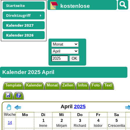
Startseite
kostenlose
Kalender
Direktzugriff
Kalender 2027
Kalender 2026
Kalender 2025 April
Template
Kalender
Monat
Zellen
Infos
Foto
Text
April
2025
Woche
Mo
Di
Mi
Do
Fr
Sa
1
2
3
4
5
14
Irene
Mirjam
Richard
Isidor
Crescentia