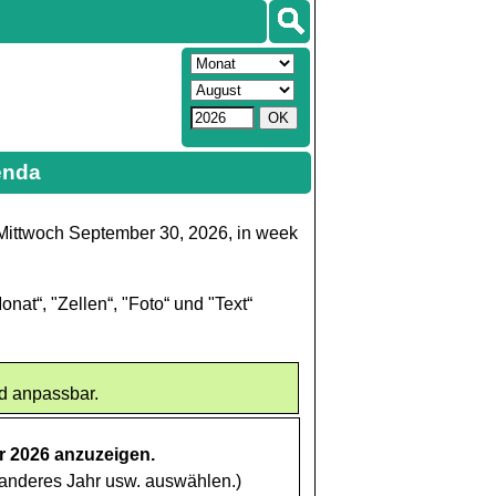
enda
Mittwoch September 30, 2026, in week
nat“, "Zellen“, "Foto“ und "Text“
nd anpassbar.
r 2026 anzuzeigen.
anderes Jahr usw. auswählen.)