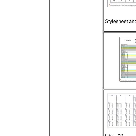
Stylesheet än
Uhr... (2)