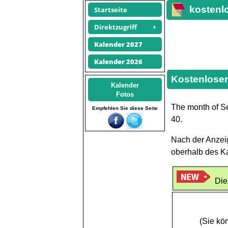
kostenl
Startseite
Direktzugriff
Kalender 2027
Kalender 2026
Kostenloser
Kalender
Fotos
The month of S
Empfehlen Sie diese Seite
40.
Nach der Anzeig
oberhalb des K
Die
(Sie kö