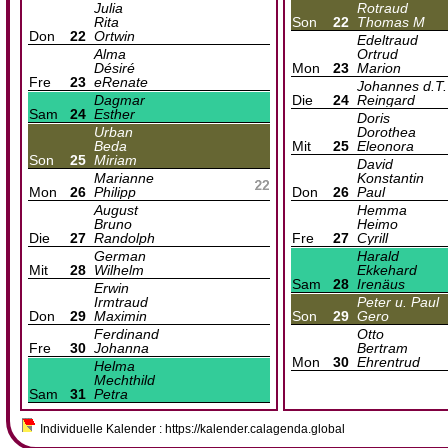
Julia
Rotraud
Rita
Son
22
Thomas M
Don
22
Ortwin
Edeltraud
Alma
Ortrud
Désiré
Mon
23
Marion
Fre
23
eRenate
Johannes d.T.
Dagmar
Die
24
Reingard
Sam
24
Esther
Doris
Urban
Dorothea
Beda
Mit
25
Eleonora
Son
25
Miriam
David
Marianne
Konstantin
Mon
26
Philipp
Don
26
Paul
August
Hemma
Bruno
Heimo
Die
27
Randolph
Fre
27
Cyrill
German
Harald
Mit
28
Wilhelm
Ekkehard
Sam
28
Irenäus
Erwin
Irmtraud
Peter u. Paul
Don
29
Maximin
Son
29
Gero
Ferdinand
Otto
Fre
30
Johanna
Bertram
Mon
30
Ehrentrud
Helma
Mechthild
Sam
31
Petra
Individuelle Kalender : https://kalender.calagenda.global