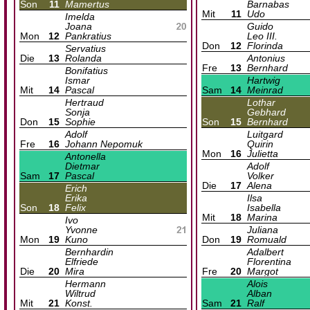
Son
11
Mamertus
Barnabas
Mit
11
Udo
Imelda
Joana
Guido
Mon
12
Pankratius
Leo III.
Don
12
Florinda
Servatius
Die
13
Rolanda
Antonius
Fre
13
Bernhard
Bonifatius
Ismar
Hartwig
Mit
14
Pascal
Sam
14
Meinrad
Hertraud
Lothar
Sonja
Gebhard
Don
15
Sophie
Son
15
Bernhard
Adolf
Luitgard
Fre
16
Johann Nepomuk
Quirin
Mon
16
Julietta
Antonella
Dietmar
Adolf
Sam
17
Pascal
Volker
Die
17
Alena
Erich
Erika
Ilsa
Son
18
Felix
Isabella
Mit
18
Marina
Ivo
Yvonne
Juliana
Mon
19
Kuno
Don
19
Romuald
Bernhardin
Adalbert
Elfriede
Florentina
Die
20
Mira
Fre
20
Margot
Hermann
Alois
Wiltrud
Alban
Mit
21
Konst.
Sam
21
Ralf