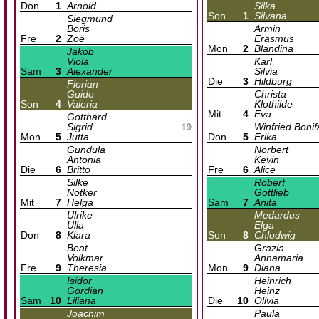
Don
1
Arnold
Silka
Son
1
Silvana
Siegmund
Boris
Armin
Fre
2
Zoë
Erasmus
Mon
2
Blandina
Jakob
Viola
Karl
Sam
3
Alexander
Silvia
Die
3
Hildburg
Florian
Guido
Christa
Son
4
Valeria
Klothilde
Mit
4
Eva
Gotthard
Sigrid
Winfried Bonif
Mon
5
Jutta
Don
5
Erika
Gundula
Norbert
Antonia
Kevin
Die
6
Britto
Fre
6
Alice
Silke
Robert
Notker
Gottlieb
Mit
7
Helga
Sam
7
Anita
Ulrike
Medardus
Ulla
Elga
Don
8
Klara
Son
8
Chlodwig
Beat
Grazia
Volkmar
Annamaria
Fre
9
Theresia
Mon
9
Diana
Isidor
Heinrich
Gordian
Heinz
Sam
10
Liliana
Die
10
Olivia
Joachim
Paula