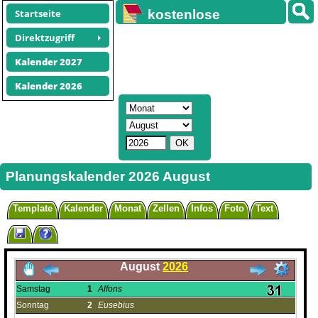
Startseite
kostenlose
Kalender
Direktzugriff
Kalender 2027
Kalender 2026
Planungskalender 2026 August
Template
Kalender
Monat
Zellen
Infos
Foto
Text
August
2026
Samstag
1
Alfons
Sonntag
2
Eusebius