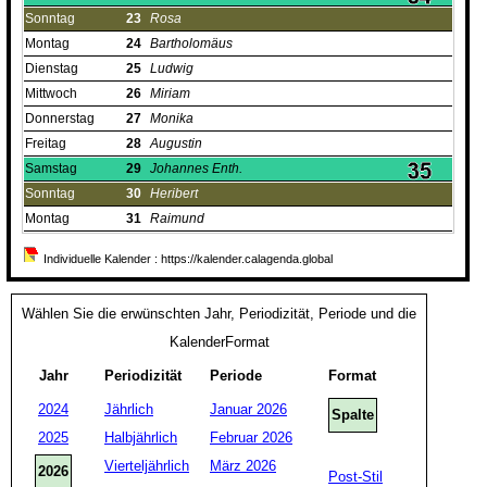
Sonntag
23
Rosa
Montag
24
Bartholomäus
Dienstag
25
Ludwig
Mittwoch
26
Miriam
Donnerstag
27
Monika
Freitag
28
Augustin
Samstag
29
Johannes Enth.
Sonntag
30
Heribert
Montag
31
Raimund
Individuelle Kalender : https://kalender.calagenda.global
Wählen Sie die erwünschten Jahr, Periodizität, Periode und die
KalenderFormat
Jahr
Periodizität
Periode
Format
2024
Jährlich
Januar 2026
Spalte
2025
Halbjährlich
Februar 2026
Vierteljährlich
März 2026
2026
Post-Stil