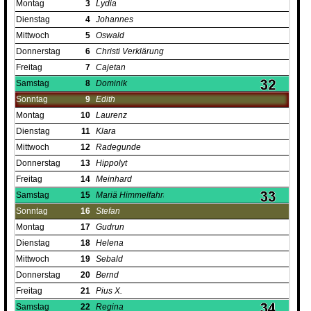
Montag
3
Lydia
Dienstag
4
Johannes
Mittwoch
5
Oswald
Donnerstag
6
Christi Verklärung
Freitag
7
Cajetan
Samstag
8
Dominik
Sonntag
9
Edith
Montag
10
Laurenz
Dienstag
11
Klara
Mittwoch
12
Radegunde
Donnerstag
13
Hippolyt
Freitag
14
Meinhard
Samstag
15
Mariä Himmelfahrt
Sonntag
16
Stefan
Montag
17
Gudrun
Dienstag
18
Helena
Mittwoch
19
Sebald
Donnerstag
20
Bernd
Freitag
21
Pius X.
Samstag
22
Regina