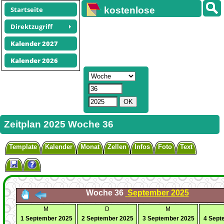
Startseite
kostenlose
Kalender
Direktzugriff
Kalender 2027
Kalender 2026
Zeitplan 2025 Woche 36
Template
Kalender
Monat
Zellen
Infos
Foto
Text
Woche 36
September 2025
M
D
M
1
September
2025
2
September
2025
3
September
2025
4
Sept